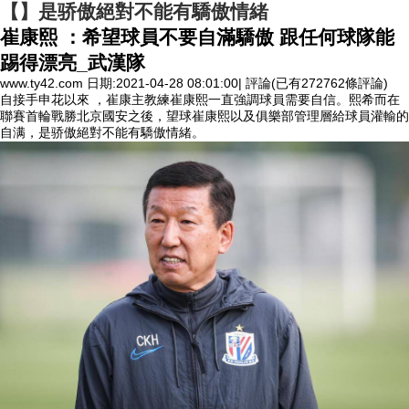
【】是骄傲絕對不能有驕傲情緒
崔康熙 ：希望球員不要自滿驕傲 跟任何球隊能
踢得漂亮_武漢隊
www.ty42.com 日期:2021-04-28 08:01:00| 評論(已有272762條評論)
自接手申花以來 ，崔康主教練崔康熙一直強調球員需要自信 。熙希而在
聯賽首輪戰勝北京國安之後，望球
崔康熙以及俱樂部管理層給球員灌輸的
自满，是骄傲絕對不能有驕傲情緒 。