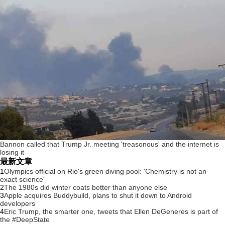
Bannon called that Trump Jr. meeting 'treasonous' and the internet is
losing it
最新文章
1
Olympics official on Rio's green diving pool: 'Chemistry is not an
exact science'
2
The 1980s did winter coats better than anyone else
3
Apple acquires Buddybuild, plans to shut it down to Android
developers
4
Eric Trump, the smarter one, tweets that Ellen DeGeneres is part of
the #DeepState