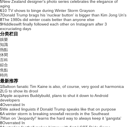
5
New Zealand designer's photo series celebrates the elegance of
aging
6
10 TV shows to binge during Winter Storm Grayson
7
Donald Trump brags his 'nuclear button' is bigger than Kim Jong Un's
8
The 1980s did winter coats better than anyone else
9
Hiddleswift finally followed each other on Instagram after 3
excruciating days
分类栏目
娛樂
知識
熱點
休閑
百科
綜合
焦點
時尚
最新推荐
1
Balloon fanatic Tim Kaine is also, of course, very good at harmonica
2
LG to show its drool
3
Apple acquires Buddybuild, plans to shut it down to Android
developers
4
Overrated In
5
We asked linguists if Donald Trump speaks like that on purpose
6
A winter storm is breaking snowfall records in the Southeast
7
Man on 'Jeopardy!' learns the hard way to always keep it 'gangsta'
8
Overrated In