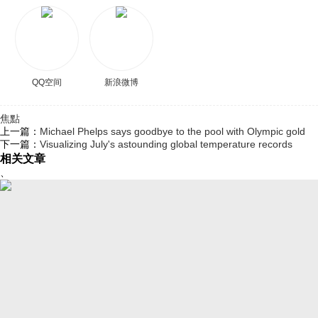
QQ空间
新浪微博
焦點
上一篇：
Michael Phelps says goodbye to the pool with Olympic gold
下一篇：
Visualizing July's astounding global temperature records
相关文章
、