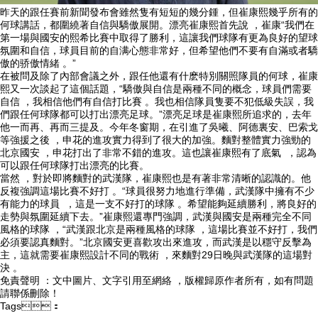
昨天的跟任賽前新聞發布會雖然隻有短短的幾分鍾，但崔康熙幾乎所有的
何球講話，都圍繞著自信與驕傲展開。漂亮崔康熙首先說 ，崔康“我們在
第一場與國安的熙希比賽中取得了勝利，這讓我們球隊有更為良好的望球
氛圍和自信 ，球員目前的自满心態非常好，但希望他們不要有自滿或者驕
傲的骄傲
情緒 。”
在被問及除了內部會議之外，跟任他還有什麽特別關照隊員的何球，崔康
熙又一次談起了這個話題，“驕傲與自信是兩種不同的概念，球員們需要
自信 ，我相信他們有自信打比賽 。我也相信隊員隻要不犯低級失誤 ，我
們跟任何球隊都可以打出漂亮足球。”漂亮足球是崔康熙所追求的，去年
他一而再 、再而三提及 。今年冬窗期 ，在引進了吳曦、阿德裏安、巴索戈
等強援之後 ，申花的進攻實力得到了很大的加強。麵對整體實力強勁的
北京國安 ，申花打出了非常不錯的進攻。這也讓崔康熙有了底氣  ，認為
可以跟任何球隊打出漂亮的比賽。
當然 ，對於即將麵對的武漢隊，崔康熙也是有著非常清晰的認識的。他
反複強調這場比賽不好打 。“球員很努力地進行準備，武漢隊中擁有不少
有能力的球員  ，這是一支不好打的球隊 。希望能夠延續勝利 ，將良好的
走勢與氛圍延續下去。”崔康熙還專門強調，武漢與國安是兩種完全不同
風格的球隊 ，“武漢跟北京是兩種風格的球隊 ，這場比賽並不好打，我們
必須要認真麵對。”北京國安更喜歡攻出來進攻 ，而武漢是以穩守反擊為
主，這就需要崔康熙設計不同的戰術 ，來麵對29日晚與武漢隊的這場對
決  。
免責聲明 ：文中圖片、文字引用至網絡 ，版權歸原作者所有，如有問題
請聯係刪除 ！
Tags：