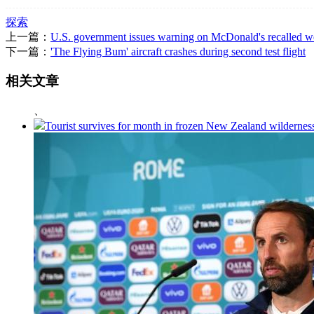
探索
上一篇：
U.S. government issues warning on McDonald's recalled w
下一篇：
'The Flying Bum' aircraft crashes during second test flight
相关文章
、
Tourist survives for month in frozen New Zealand wilderness 