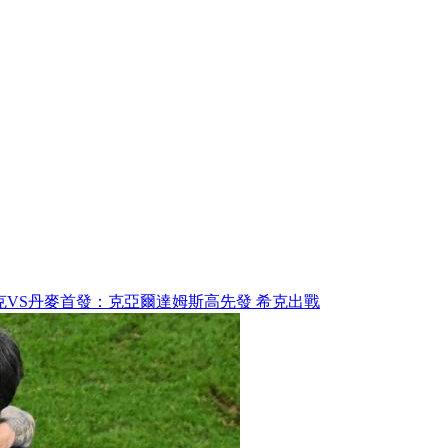
VS丹麥首發：克亞爾達姆斯高先發 希克出戰