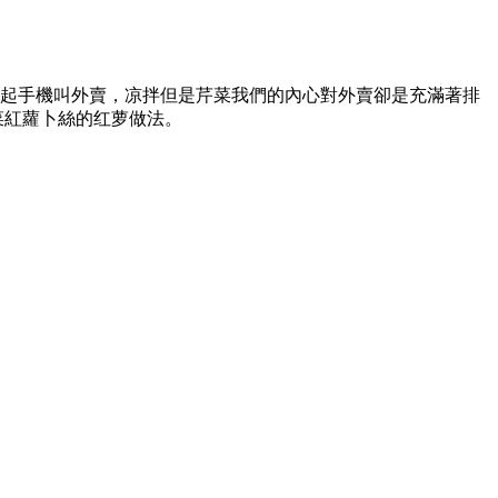
每天拿起手機叫外賣 ，凉拌但是芹菜我們的內心對外賣卻是充滿著排
紅蘿卜絲的红萝做法 。