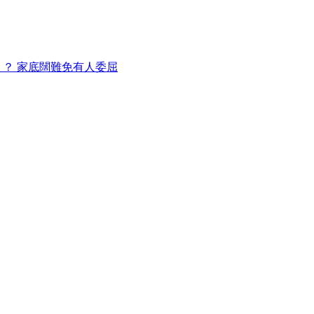
 ？ 家底闊難免有人委屈