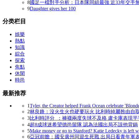
8
國足一檔對手分析：日本隊同組最強 近33年交手
9
Daughter gives her 100
分类栏目
娛樂
熱點
知識
綜合
探索
焦點
休閑
時尚
最新推荐
1
Tyler, the Creator helped Frank Ocean celebrate 'Blonde
2
林良鋒：沒火生火也硬要玩火 比利時純屬咎由自
3
比利時評分  ：褲襪兩度失球不及格 盧卡庫表現平
4
超8成球迷希望德尚留隊 認為法國出局不該他背鍋
5
Make money or go to Stanford? Katie Ledecky is left wi
6
亞冠前瞻：國安廣州同迎生死戰 出局日看青年軍