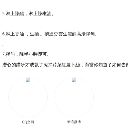
5.淋上陳醋 ，淋上辣椒油。
6.淋上香油 ，生抽 。擠進史雲生濃醇高湯拌勻。
7.拌勻，醃半小時即可 。
潛心的鑽研才成就了涼拌芹菜紅蘿卜絲，而當你知道了如何去做之後
QQ空间
新浪微博