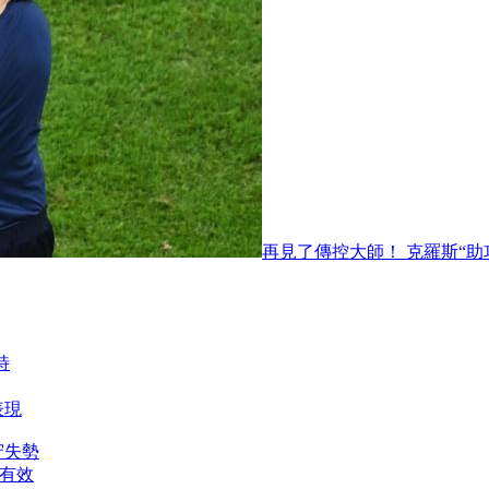
再見了傳控大師！ 克羅斯
特
表現
守失勢
最有效