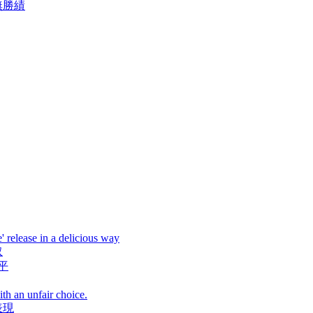
無勝績
' release in a delicious way
取
平
th an unfair choice.
表現