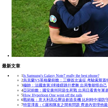
最新文章
1
Is Samsung's Galaxy Note7 really the best phone?
2
烏克蘭VS英格蘭前瞻：三獅首次遠征 考驗索斯蓋
3
穆帥 ：法國進第3球後瞎跳什麽舞 出局隻能怪自己
4
亞冠前瞻：國安廣州同迎生死戰 出局日看青年軍
5
How Hyperloop One went off the rails
6
戰術板：意大利高位壓迫創造良機 比利時中場防
7
特雷澤蓋：C羅和隊友之間有問題 齊達內管理他