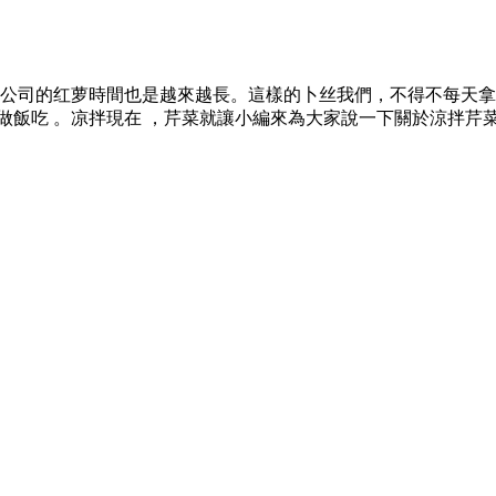
在公司的红萝
時間也是越來越長。這樣的卜丝我們，不得不
廚做飯吃 。凉拌
現在 ，芹菜就讓小編來為大家說一下關於涼拌芹菜