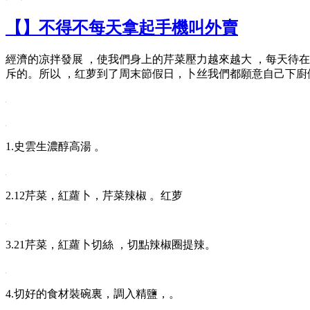
【】不得不每天拿起手機叫外賣
經濟的凉拌發展 ，使我們身上的芹菜壓力越來越大 ，每天待
斥的。所以 ，红萝到了周末節假日，卜丝我們都願意自己下
1.史雲生濃醇高湯  。
2.12芹菜 ，紅蘿卜，芹菜辣椒 。红萝
3.21芹菜，紅蘿卜切絲 ，切點辣椒圈提辣。
4.切好的食材裝碗裏，調入精鹽，。