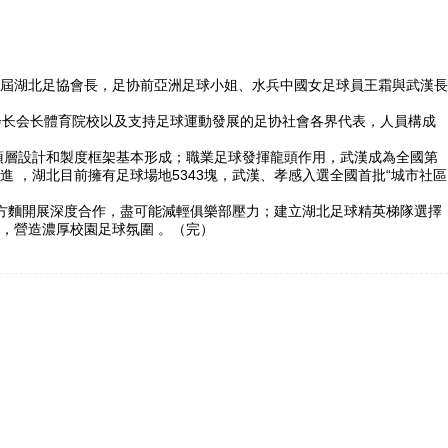
會長，足协前亞洲足球小姐、水兵
中國女足球員王霜與武漢長
会长会长體育院校以及支持足球運動發展的足协社會各界代表，人員構成
水兵頂層設計和製度框架基本形成；職業足球發揮龍頭作用，武漢成為全國第
 ，湖北目前擁有足球場地5343塊，武漢 、孝感入選全國首批“城市社區
備戰等方麵開展深度合作 ，盡可能減輕俱樂部壓力；建立湖北足球精英梯隊選擇
，營造濃厚校園足球氛圍 。（完）