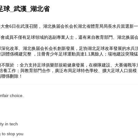
足球_武漢_湖北省
日在武漢召開 。湖北换届会长会长湖北省體育局局長水兵當選新一屆湖北足協
員不僅有足球領域的选副專業人士 ，還有來自教育部門 、湖北换届
北足球深化改革、湖北换届会长会长創新發展，足协湖北足球改革發展的
訓體係構建完整 ，注冊青少年足球運動員達1.1萬餘人；場地建設突飛猛進
不限於 ：全力支持足球俱樂部規範健康發展，在梯隊建設、大賽
養工作；與教育部門合作，廣泛布局足球特色學校 、擴大足球人口規模 
刪除！
nfair choice.
ty in tech
g to stop you