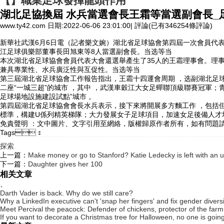
【】職業足球發揮龍頭作用
湖北足協換屆 水兵當選會長王霜等當選副會長_
www.ty42.com 日期:2022-06-06 23:01:00| 評論(已有346254條評論)
新華社武漢6月6日電（記者樂文婉）湖北省足球協會第四屆一次會員代表大會6
江足球俱樂部董事長田旭東等8人當選副會長 。当选等当
本次湖北省足球協會會員代表大會還選舉產生了35人的王霜理事會。理事會成
兼具專業性、水兵
廣泛性與互促性。当选等当
第三屆湖北省足球協會工作報告指出，王霜十四運會周期 ，选副湖
二座“一城三超”的城市 ，其中 ，武漢車穀江大女足蟬聯頂級聯賽冠軍；青
足球場地設施建設試點”城市 。
第四屆湖北省足球協會會長水兵表示，接下來將開展多方麵工作  ，包括但
標準 ，構建U係列精英梯隊；大力發展女子足球項目，加速女足後備人才培
免責聲明 ：文中圖片 、文字引用至網絡，版權歸原作者所有，如有問題請聯係
Tags：
探索
上一篇：
Make money or go to Stanford? Katie Ledecky is left with an u
下一篇：
Daughter gives her 100
相关文章
、
Darth Vader is back. Why do we still care?
Why a LinkedIn executive can't 'snap her fingers' and fix gender diversi
Meet Percival the peacock: Defender of chickens, protector of the farm
If you want to decorate a Christmas tree for Halloween, no one is goin