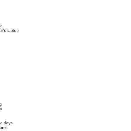
ia
or's laptop
g
rm
ng days
onic