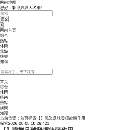
网站地图
您好，欢迎鼎鼎大名網!
X
网站首页
綜合
熱點
休閑
焦點
娛樂
知識
首页
綜合
休閑
時尚
熱點
娛樂
知識
当前位置：
首页
探索
【】職業足球發揮龍頭作用
探索
2026-08-08 10:26:42
1