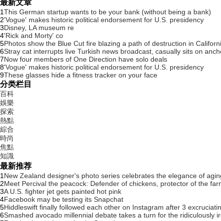
最新文章
1
This German startup wants to be your bank (without being a bank)
2
'Vogue' makes historic political endorsement for U.S. presidency
3
Disney, LA museum re
4
'Rick and Morty' co
5
Photos show the Blue Cut fire blazing a path of destruction in Californ
6
Stray cat interrupts live Turkish news broadcast, casually sits on anch
7
Now four members of One Direction have solo deals
8
'Vogue' makes historic political endorsement for U.S. presidency
9
These glasses hide a fitness tracker on your face
分类栏目
百科
娛樂
探索
熱點
綜合
時尚
焦點
知識
最新推荐
1
New Zealand designer's photo series celebrates the elegance of agin
2
Meet Percival the peacock: Defender of chickens, protector of the fa
3
A U.S. fighter jet gets painted hot pink
4
Facebook may be testing its Snapchat
5
Hiddleswift finally followed each other on Instagram after 3 excruciati
6
Smashed avocado millennial debate takes a turn for the ridiculously ir