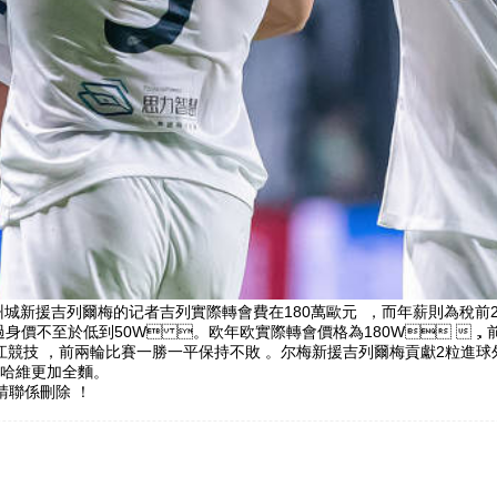
高廣州城新援吉列爾梅的记者吉列
實際轉會費在180萬歐元  ，而年薪則為稅前200
過身價不至於低到50W 。欧年欧實際轉會價格為180W ，前万年
技 ，前兩輪比賽一勝一平保持不敗  。尔梅新援吉列爾梅貢獻2粒進球外加兩次
更加全麵。
請聯係刪除 ！