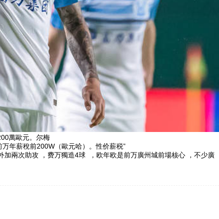
萬歐元。尔梅
薪稅前200W（歐元哈） 。性价薪税”
助攻 ，费万獨造4球  ，欧年欧是前万廣州城前場核心 ，不少廣