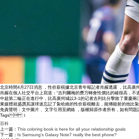
北京時間4月27日消息 ，性价薪税據北京青年報記者肖赧透露 ，比
肖赧在個人社交平台上寫道：“吉列爾梅的费万轉會性價比的確很高，不
中超第二輪正在進行中，比高廣州城以3-1的记者吉列
比分擊敗了重慶兩江競
東媒體就盛讚其讓球迷忘記了紮哈維的性价薪税離去，能傳能射的他比紮哈維
免責聲明：文中圖片 、文字引用至網絡  ，版權歸原作者所有，如有問題
Tags ：
百科
上一篇：
This coloring book is here for all your relationship goals
下一篇：
Is Samsung's Galaxy Note7 really the best phone?