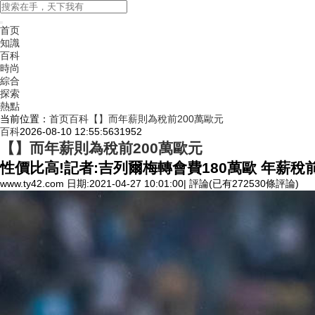
首页
知識
百科
時尚
綜合
探索
熱點
当前位置：
首页
百科
【】而年薪則為稅前200萬歐元
百科
2026-08-10 12:55:56
31952
【】而年薪則為稅前200萬歐元
性價比高!記者:吉列爾梅轉會費180萬歐 年薪稅前
www.ty42.com 日期:2021-04-27 10:01:00| 評論(已有272530條評論)