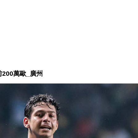
200萬歐_廣州