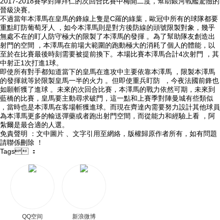
2017-2018賽季對陣拜仁的次回合比賽中梅開二度，幫助銀河戰艦驚險的
晉級決賽 。
不過當年本澤馬在皇馬的鋒線上隻是C羅的綠葉 ，歐冠中所有的球隊都要
重點盯防葡萄牙人 ，如今本澤馬則是對方後防線的頭號限製對象，幾乎
無處不在的盯人防守極大的限製了本澤馬的發揮 。為了幫助隊友創造出
射門的空間 ，本澤馬在前場大範圍的跑動極大的消耗了個人的體能，以
至於在比賽最後時刻需要被提前換下。本場比賽本澤馬合計4次射門 ，其
中射正1次打進1球。
即使所有對手都知道當下的皇馬在進攻中主要依靠本澤馬 ，限製本澤馬
的發揮就等於限製皇馬一半的火力 。但即使重兵盯防  ，今夜法國前鋒也
如願斬獲了進球 。未來的次回合比賽，本澤馬的戰力依然可期，未來到
藍橋的比賽，皇馬要主動尋求破門，這一點和上賽季對陣曼城有些類似
，當時也是本澤馬在客場斬獲進球。而現在齊達內需要努力設計其他球員
為本澤馬更多的輸送彈藥或者跑出射門空間，而從能力和經驗上看 ，阿
紮爾是最合適的人選。
免責聲明 ：文中圖片 、文字引用至網絡，版權歸原作者所有 ，如有問題
請聯係刪除 ！
Tags ：
QQ空间
新浪微博