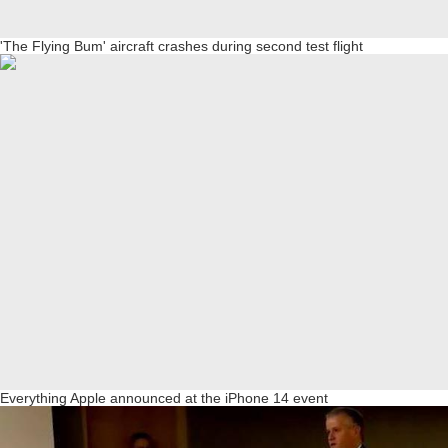
'The Flying Bum' aircraft crashes during second test flight
Everything Apple announced at the iPhone 14 event