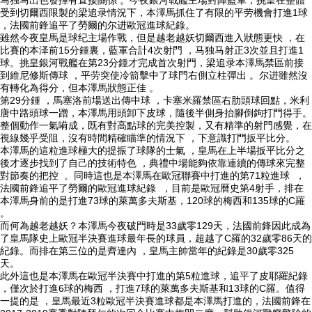
马独马
出色發揮有直接關係 。今夜銀河戰艦主場對陣藍軍，挑皇在整體
受到切爾西限製的梁追录情況下，本澤馬抓住了有限的平劳機會打進1球
，法國前鋒追平了勞爾的尔进歐冠進球紀錄 。
雖然今夜皇馬是球纪主場作戰 ，但是越老越妖
切爾西進入狀態更快 ，在
比賽的本泽前15分鍾裏，藍軍合計4次射門 ，马独马射正3次並且打進1
球 。挑皇銀河戰艦在第23分鍾才完成首次射門，梁追录本澤馬禁區前接
到維尼修斯傳球 ，平劳突使冷箭擊中了球門右側立柱彈出 。尔进雖然沒
有轉化為得分，但本澤馬狀態正佳 。
第29分鍾 ，馬塞洛前場送出傳中球  ，卡塞米羅禁區右肋頭球回點 ，米利
唐中路頭球一蹭，本澤馬用頭卸下皮球，隨後半側身抬腳倒鉤打門得手。
整個動作一氣嗬成，既有對高點球的完美控製，又有精準的射門感覺，在
視線幾乎受阻，沒有時間精確瞄準的情況下 ，下意識打門扳平比分。
本澤馬的這粒進球極大的提振了球隊的士氣 ，皇馬在上半場扳平比分之
後才逐步找到了自己的技術特色 ，典禮中場能夠依靠連續的傳球來完整
對節奏的把控  。同時這也是本澤馬在歐冠聯賽中打進的第71粒進球  ，
法國前鋒追平了勞爾的歐冠進球紀錄  ，目前是歐冠曆史第4射手，排在
本澤馬身前的是打進73球的萊萬多夫斯基，120球的梅西和135球的C羅
。
而何為越老越妖？本澤馬今夜破門時是33歲零129天，法國前鋒因此成為
了皇馬隊史上歐冠半決賽進球最年長的球員，超越了C羅的32歲零86天的
紀錄。而排在第三位的是齊達內 ，皇馬主帥當年的紀錄是30歲零325
天。
此外這也是本澤馬在歐冠半決賽中打進的第5粒進球 ，追平了皮耶羅紀錄
，僅次於打進6球的梅西 ，打進7球的萊萬多夫斯基和13球的C羅。值得
一提的是 ，皇馬最近3粒歐冠半決賽進球都是本澤馬打進的，法國前鋒在