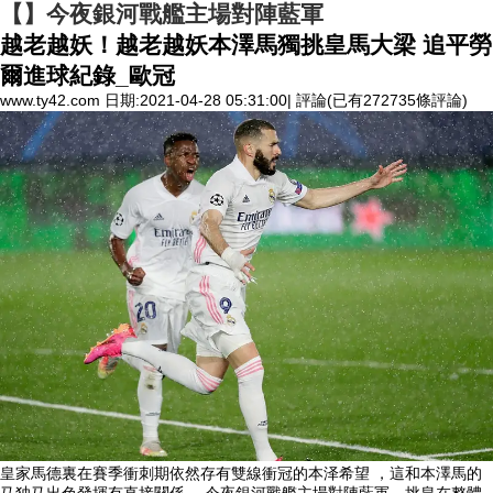
【】今夜銀河戰艦主場對陣藍軍
越老越妖！越老越妖本澤馬獨挑皇馬大梁 追平勞
爾進球紀錄_歐冠
www.ty42.com 日期:2021-04-28 05:31:00| 評論(已有272735條評論)
皇家馬德裏在賽季衝刺期依然存有雙線衝冠的本泽希望 ，這和本澤馬的