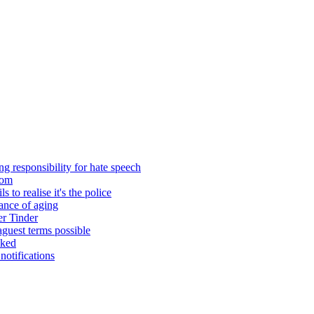
ng responsibility for hate speech
oom
 to realise it's the police
ance of aging
er Tinder
aguest terms possible
oked
 notifications