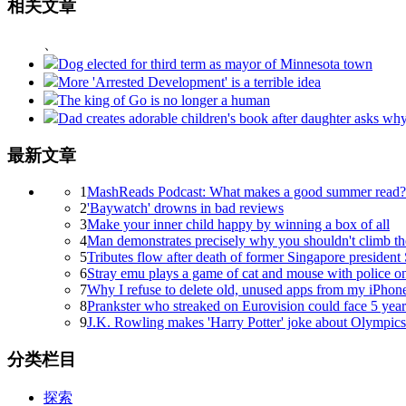
相关文章
、
Dog elected for third term as mayor of Minnesota town
More 'Arrested Development' is a terrible idea
The king of Go is no longer a human
Dad creates adorable children's book after daughter asks why
最新文章
1
MashReads Podcast: What makes a good summer read?
2
'Baywatch' drowns in bad reviews
3
Make your inner child happy by winning a box of all
4
Man demonstrates precisely why you shouldn't climb the b
5
Tributes flow after death of former Singapore president
6
Stray emu plays a game of cat and mouse with police
7
Why I refuse to delete old, unused apps from my iPhon
8
Prankster who streaked on Eurovision could face 5 years
9
J.K. Rowling makes 'Harry Potter' joke about Olympics
分类栏目
探索