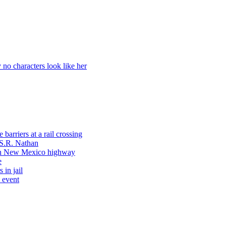
 no characters look like her
arriers at a rail crossing
 S.R. Nathan
 on New Mexico highway
e
 in jail
 event