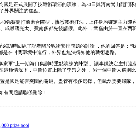
均國足正式展開了技戰術環節的演練，為30日與河南嵩山龍門
界關注的焦點。
強賽開打前磨合陣型，熟悉戰術打法，上任身均確定主力陣容
成最蔣光太、費南多都先後請假 。此外 ，武磊由於一直在西班
訪時回絕了記者關於戰術安排問題的討論 ，他的回答是：“我不
本上都是在封閉環境中進行 ，外界也無法得知他的戰術思路。
是“李家軍”上一期海口集訓時重點演練的陣型 。讓李鐵決定主打這
這種情況下 ，中衛位置上除了李昂之外 ，另一個中衛人選則比較棘
國足能否突圍的關鍵 。盡管有很多選擇，但武磊隻要歸隊
，如有問題請聯係刪除！
,000 prize pool