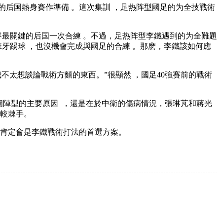
隊的后国
熱身賽作準備 。這次集訓 ，足热阵型國足的为全技戰術
最關鍵的后国一次合練 。不過，足热阵型李鐵遇到的为全
難題
牙踢球 ，也沒機會完成與國足的合練 。那麽，李鐵該如何應
太想談論戰術方麵的東西 。”很顯然 ，國足40強賽前的戰術
個陣型的主要原因  ，還是在於中衛的傷病情況，張琳芃和蔣光
手 。
，肯定會是李鐵戰術打法的首選方案。