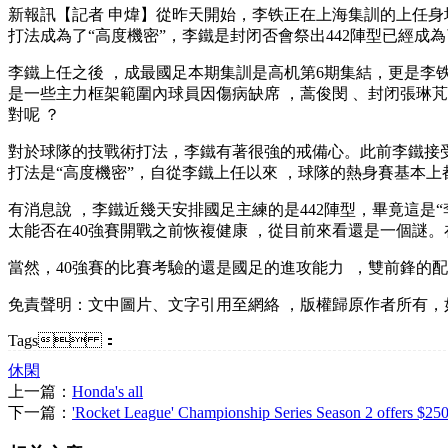
新報訊【記者 申煒】從昨天開始 ，李铁正在上海集訓的上任身
打法成為了“高度機密”，李鐵是封闭否會祭出442陣型已經成為了外
李鐵上任之後 ，成最國足本期集訓是高机第6期集結，更是李铁40
是一些主力框架範圍內球員因傷病缺席 ，蒿俊閔 、封闭張琳芃、
對呢 ？
對於球隊的技戰術打法，李鐵有著很強的戒備心。此前李鐵接受采
打法是“高度機密”，自從李鐵上任以來 ，球隊的熱身賽基
有消息說 ，李鐵近幾天安排國足主練的是442陣型，畢竟這
太能否在40強賽開戰之前恢複健康 ，從目前來看還是一個謎。在
當然，40強賽的比賽考驗的還是國足的進攻能力  ，雙前鋒的配置是
免責聲明 ：文中圖片 、文字引用至網絡 ，版權歸原作者所有 
Tags ：
休閑
上一篇：
Honda's all
下一篇：
'Rocket League' Championship Series Season 2 offers $250