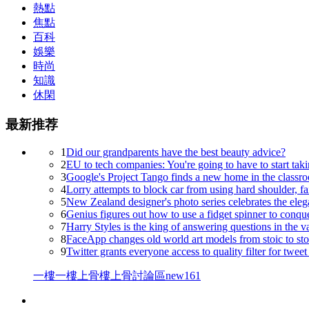
熱點
焦點
百科
娛樂
時尚
知識
休閑
最新推荐
1
Did our grandparents have the best beauty advice?
2
EU to tech companies: You're going to have to start taki
3
Google's Project Tango finds a new home in the classr
4
Lorry attempts to block car from using hard shoulder, fails
5
New Zealand designer's photo series celebrates the eleg
6
Genius figures out how to use a fidget spinner to conqu
7
Harry Styles is the king of answering questions in the v
8
FaceApp changes old world art models from stoic to st
9
Twitter grants everyone access to quality filter for tweet
一樓一
樓上骨
樓上骨討論區
new161