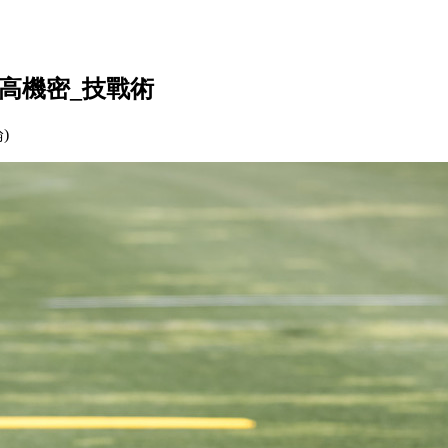
高機密_技戰術
論)