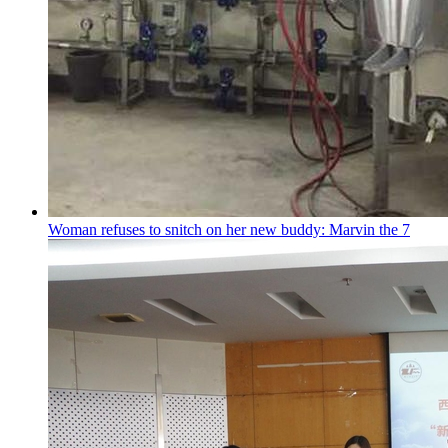
Woman refuses to snitch on her new buddy: Marvin the 7