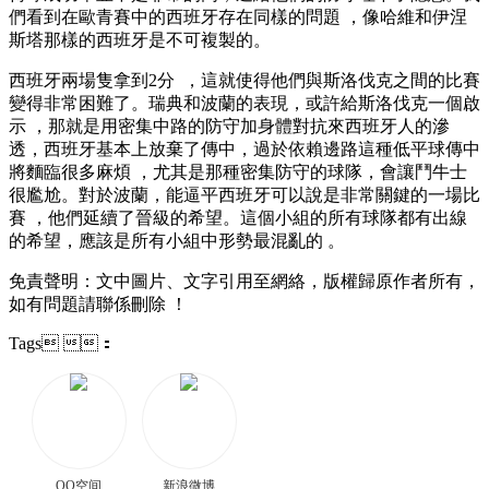
們看到在歐青賽中的西班牙存在同樣的問題 ，像哈維和伊涅
斯塔那樣的西班牙是不可複製的。
西班牙兩場隻拿到2分  ，這就使得他們與斯洛伐克之間的比賽
變得非常困難了。瑞典和波蘭的表現，或許給斯洛伐克一個啟
示 ，那就是用密集中路的防守加身體對抗來西班牙人的滲
透 ，西班牙基本上放棄了傳中，過於依賴邊路這種低平球傳中
將麵臨很多麻煩 ，尤其是那種密集防守的球隊，會讓鬥牛士
很尷尬。對於波蘭 ，能逼平西班牙可以說是非常關鍵的一場比
賽 ，他們延續了晉級的希望。這個小組的所有球隊都有出線
的希望 ，應該是所有小組中形勢最混亂的 。
免責聲明 ：文中圖片、文字引用至網絡，版權歸原作者所有 ，
如有問題請聯係刪除 ！
Tags ：
QQ空间
新浪微博