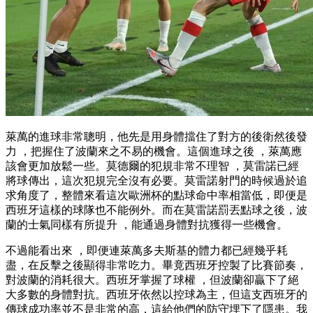
萊萬的進球非常聰明，他先是用身體擋住了對方的後衛然後發
力 ，把握住了波蘭來之不易的機會。這個進球之後 ，萊萬應
該會更加放鬆一些。莫德爾的犯規非常不理智  ，莫雷諾已經
將球傳出 ，這次犯規完全沒有必要 。莫雷諾射門的時候過於追
求角度了 ，整體來看這次歐洲杯的點球命中率相當低，即便是
西班牙這樣的球隊也不能例外。而在莫雷諾罰丟點球之後，波
蘭的士氣同樣有所提升 ，能通過身體對抗獲得一些機會。
不過能看出來  ，即便連萊萬多夫斯基的體力都已經幾乎耗
盡 ，在反擊之後顯得非常吃力。畢竟西班牙控製了比賽節奏，
對波蘭的消耗很大。西班牙掌握了球權 ，但波蘭卻贏下了絕
大多數的身體對抗。西班牙依然以控球為主，但這支西班牙的
傳球成功率並不是非常的高，這給他們的防守埋下了隱患。我