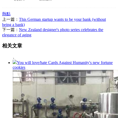
熱點
上一篇：
This German startup wants to be your bank (without
being a bank)
下一篇：
New Zealand designer's photo series celebrates the
elegance of aging
相关文章
、
You will love/hate Cards Against Humanity's new fortune
cookies