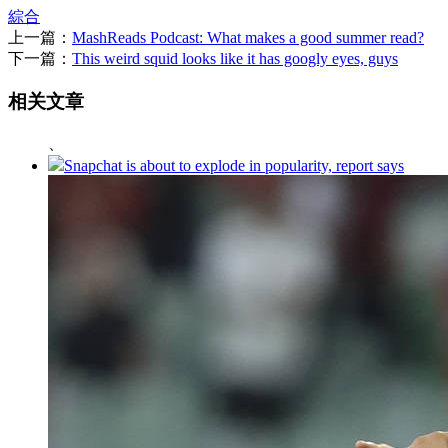
綜合
上一篇：
MashReads Podcast: What makes a good summer read?
下一篇：
This weird squid looks like it has googly eyes, guys
相关文章
、
Snapchat is about to explode in popularity, report says