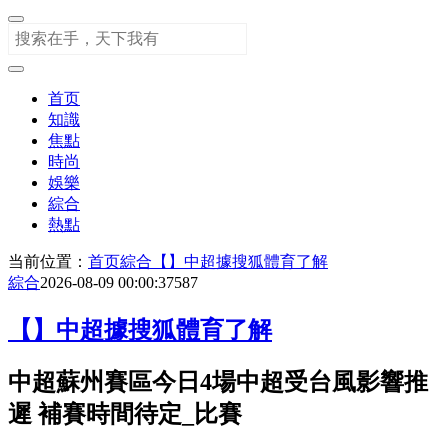
首页
知識
焦點
時尚
娛樂
綜合
熱點
当前位置：
首页
綜合
【】中超據搜狐體育了解
綜合
2026-08-09 00:00:37
587
【】中超據搜狐體育了解
中超蘇州賽區今日4場中超受台風影響推
遲 補賽時間待定_比賽