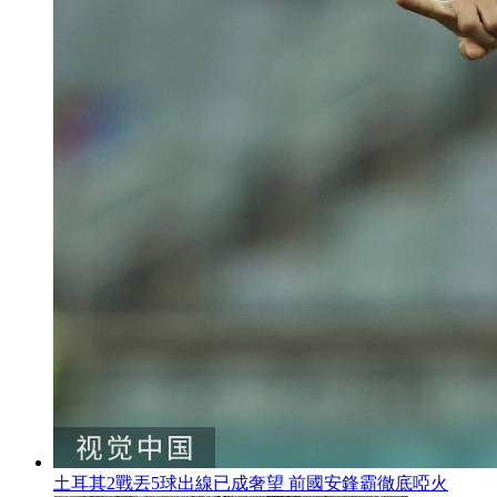
土耳其2戰丟5球出線已成奢望 前國安鋒霸徹底啞火