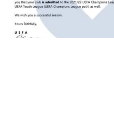
歐足聯致皇薩文信件曝光 ：三隊獲準參加下賽季歐冠
最新文章