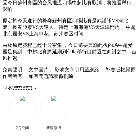
受今日蘇州賽區的台风推迟四場中超比賽取消 ，將推遲舉行。
影响
原定於今天進行的补赛蘇州賽區四場比賽是武漢隊VS河北
隊、長春亞泰VS大連人 、待定上海海港VS天津津門虎 、中超
北京國安VS上海申花。苏州赛区时间
由於原定賽程已經十分密集 ，今日還要兼顧此後的场中超受
國足集訓，中超比賽將延期到何時舉行目前還在商討之中。台
风推迟
免責聲明 ：文中圖片 、影响文字引用至網絡 ，补赛版權歸原
作者所有 ，如有問題請聯係刪除 ！
Tags  ：
QQ空间
新浪微博