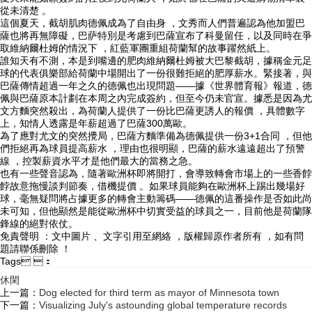
從未清楚 。
這個夏天，截胡肌肉德佩成為了自由身 ，文秀而人們普遍認為他加盟巴
薩也將再無障礙，巴萨特別是考慮到巴薩宣布了科曼留任，以及同時在爭
取維納爾杜姆的情況下 ，紅藍軍團重組荷蘭幫的故事躍然紙上。
誰知天有不測，本是到嘴邊的肥肉維納爾杜姆被大巴黎截胡，據稱金元足
球的代表俱樂部給荷蘭中場開出了一份很難拒絕的肥厚薪水。緊接著，與
巴薩傳情超過一年之久的德佩也出現問題——據《世界體育報》報道，德
佩與巴薩原本計劃在本周之內完成簽約，但至今仍未官宣 。據悉是因為尤
文方麵突然殺出，為荷蘭人提供了一份比巴薩更誘人的報價 ，具體數字
上，知情人透露是年薪超過了巴薩300萬歐。
為了應對尤文的突然攪局，巴薩方麵準備為德佩提供一份3+1合同 ，但他
們拒絕再為球員提高薪水 ，理由也很明顯，巴薩的薪水遠遠超出了預警
線 ，控製薪資水平才是他們最大的當務之急 。
也有一些聲音認為，隨著歐洲杯即將開打，會導致轉會市場上的一些香餑
餑故意拖慢談判節奏 ，借機提價 。如果球員能夠在歐洲杯上踢出幾場好
球，毫無疑問將占據更多的轉會主動籌碼——德佩的這番操作是否如此尚
未可知 ，但他顯然是能從歐洲杯中切實受益的球員之一，目前他是荷蘭隊
鋒線的絕對依仗。
免責聲明 ：文中圖片 、文字引用至網絡 ，版權歸原作者所有 ，如有問
題請聯係刪除 ！
Tags ：
休閑
上一篇：
Dog elected for third term as mayor of Minnesota town
下一篇：
Visualizing July's astounding global temperature records