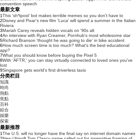
convention speech
最新文章
1
This 'sh*tpost' bot makes terrible memes so you don't have to
2
Disney and Pixar's new film 'Luca' will spend a summer in the Italian
Riviera
3
Mariah Carey reveals hidden vocals on '90s alt
4
An interview with Ryan Creamer, Pornhub's most wholesome star
5
Richard Branson 'thought he was going to die' in bike accident
6
How much screen time is too much? What's the best educational
app?
7
What you should know before buying the Pixel 5
8
With 'AFTR,' you can stay virtually connected to loved ones you've
lost
9
Singapore gets world's first driverless taxis
分类栏目
知識
時尚
熱點
焦點
百科
綜合
娛樂
探索
最新推荐
1
The U.S. will no longer have the final say on internet domain names
2
New Ubisoft Tom Clancy game called out for insensitive framing of