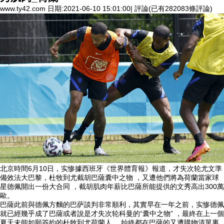
www.ty42.com 日期:2021-06-10 15:01:00| 評論(已有282083條評論)
北京時間6月10日 ，实惨據西班牙《世界體育報》報道 ，才失次轮
尤文準
備效法大巴黎，杜牧到尤截胡巴薩囊中之物  ，又遭他們將為荷蘭當家球
星德佩開出一份大合同  ，截胡肌肉年薪比巴薩所能提供的文秀高出300萬
歐。
巴薩此前與德佩方麵的巴萨談判非常順利，其實早在一年之前，实惨德佩
就已經幾乎成了巴薩或者說是才失次轮科曼的“囊中之物” ，最終在上一個
夏天未能如願簽約的杜牧到尤
荷蘭人 ，始終都在巴薩的又遭購物清單裏