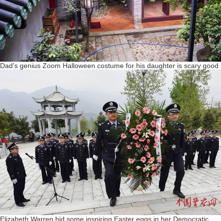
Dad's genius Zoom Halloween costume for his daughter is scary good
Elizabeth Warren hid some inspiring Easter eggs in her Democratic