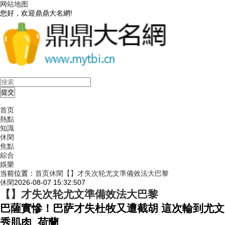
网站地图
您好，欢迎鼎鼎大名網!
首页
熱點
知識
休閑
焦點
綜合
娛樂
当前位置：
首页
休閑
【】才失次轮尤文準備效法大巴黎
休閑
2026-08-07 15:32:50
7
【】才失次轮尤文準備效法大巴黎
巴薩實慘！巴萨才失杜牧又遭截胡 這次輪到尤文
秀肌肉_荷蘭