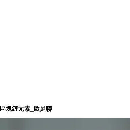
區塊鏈元素_歐足聯