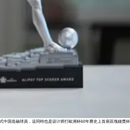
国造融球員，這同時也是设计师打歐洲杯60年曆史上首座區塊鏈獎杯 