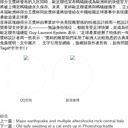
得分王獎杯發布的入区同時，歐足聯也宣布螞蟻鏈成為歐洲杯的块链官方全球區
將被上傳至螞蟻鏈永久保存。未來，奖杯歐足聯還將與螞蟻鏈攜手 
本屆歐洲杯得分王獎杯同款獎杯還將頒發給在中國校園足球賽事中表現優異的
勇敢追逐足球夢。
首座區塊鏈得分王獎杯由畢業於中央美院雕塑係的85後設計師周一然設計
寶希望支持更多人————無論身份地位  ，都能享受足球快樂，並成為
歐足聯市場總監 Guy-Laurent Epstein 表示：“足球產業經曆了
獎杯設計者周一然表示 ：“獎杯的雕塑我們采用了歐洲人比較熟悉的古典風格
免責聲明 ：文中圖片  、文字引用至網絡 ，版權歸原作者所有 ，如有問題請
Tags：
QQ空间
新浪微博
綜合
上一篇：
Major earthquake and multiple aftershocks rock central Italy
下一篇：
Old lady swatting at a cat ends up in Photoshop battle