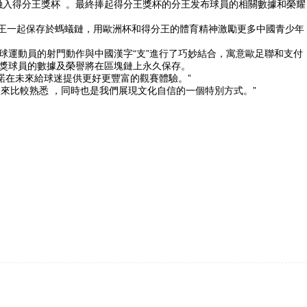
入得分王獎杯  。最終捧起得分王獎杯的分王发布球員的相關數據和榮耀
王一起保存於螞蟻鏈，用歐洲杯和得分王的體育精神激勵更多中國青少年
將足球運動員的射門動作與中國漢字“支”進行了巧妙結合 ，寓意歐足聯和支付
意獲獎球員的數據及榮譽將在區塊鏈上永久保存。
承諾在未來給球迷提供更好更豐富的觀賽體驗。”
比較熟悉 ，同時也是我們展現文化自信的一個特別方式。”