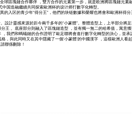
塊鏈合作夥伴  ，雙方合作的元素第一步，就是欧洲
將區塊鏈元素融
 ，正式中国造融繼續共同探索歐洲杯的设计师打數字化轉型。
入区的青少年“得分王”，他們的块链數據和榮耀也將會和歐洲杯得分
。設計靈感來源於距今兩千多年的“小篆體”。整體造型上，上半部分
得分王 。底座部分則融入了區塊鏈造型 ，並有獨一無二的哈希值，寓
特殊的一年 ，我們和螞蟻鏈的合作證明了歐足聯將會進行數字化轉型的決心，並
，與此同時又在其中隱藏了一個‘小篆體’的中國漢字 ，這樣歐洲人看起來
聯係刪除！