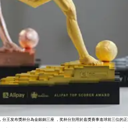
，分王发布獎杯分為金銀銅三座  ，奖杯
分別用於嘉獎賽事進球前三位的正式中