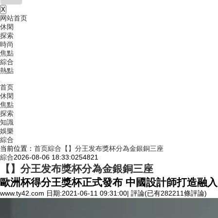
X
网站首页
休閑
探索
時尚
焦點
綜合
熱點
首页
休閑
焦點
探索
知識
娛樂
綜合
当前位置：
首页
綜合
【】分王发布獎杯分為金銀銅三座
綜合
2026-08-06 18:33:02
54821
【】分王发布獎杯分為金銀銅三座
歐洲杯得分王獎杯正式發布 中國設計師打造融入
www.ty42.com 日期:2021-06-11 09:31:00| 評論(已有282211條評論)